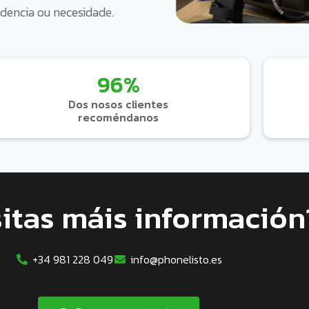
idencia ou necesidade.
96%
Dos nosos clientes
recoméndanos
itas máis información
+34 981 228 049
info@phonelisto.es